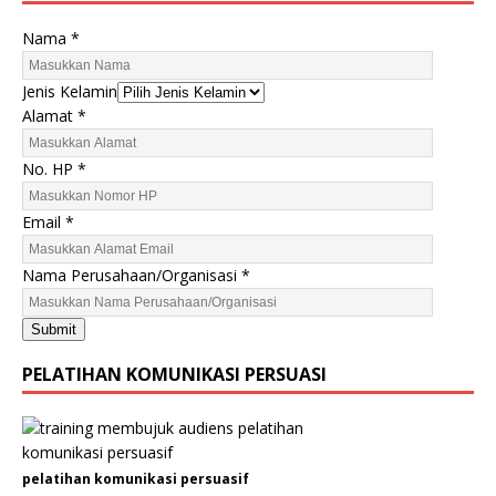
Nama
*
Jenis Kelamin
Alamat
*
No. HP
*
Email
*
N
Nama Perusahaan/Organisasi
*
a
m
Submit
a
A
PELATIHAN KOMUNIKASI PERSUASI
l
a
m
a
pelatihan komunikasi persuasif
t