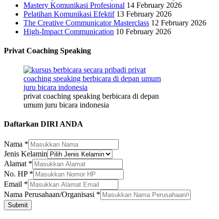
Mastery Komunikasi Profesional
14 February 2026
Pelatihan Komunikasi Efektif
13 February 2026
The Creative Communicator Masterclass
12 February 2026
High-Impact Communication
10 February 2026
Privat Coaching Speaking
privat coaching speaking berbicara di depan
umum juru bicara indonesia
Daftarkan DIRI ANDA
Nama
*
Jenis Kelamin
Alamat
*
No.
No. HP
*
Jenis
Email
*
Nama
Nama Perusahaan/Organisasi
*
Submit