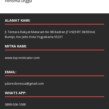
Performa Unggul
ALAMAT KAMI:
Jl. Tentara Rakyat Mataram No 9B Badran JT I/929 RT 38/09 Kel.
Bumijo, Kec Jetis Kota Yogyakarta 55231
MITRA KAMI:
www.top-motivator.com
EMAIL:
jubirindonesia@gmail.com
WHATS APP:
0899-506-1098