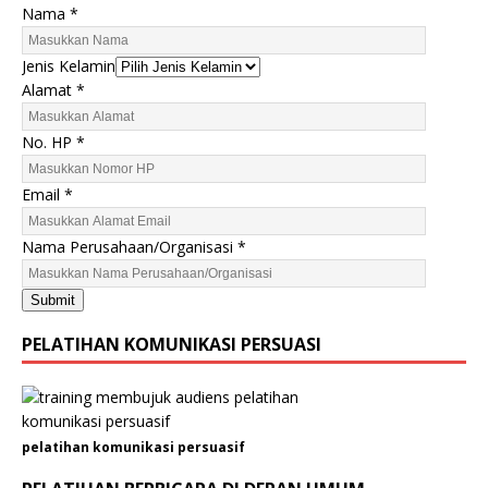
E
Nama
*
m
a
Jenis Kelamin
i
Alamat
*
l
P
No. HP
*
e
r
Email
*
u
s
Nama Perusahaan/Organisasi
*
a
h
a
Submit
a
PELATIHAN KOMUNIKASI PERSUASI
n
/
O
r
g
pelatihan komunikasi persuasif
a