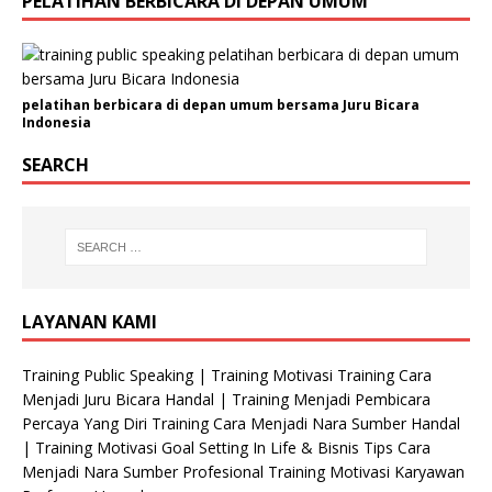
PELATIHAN BERBICARA DI DEPAN UMUM
n
i
s
a
s
pelatihan berbicara di depan umum bersama Juru Bicara
Indonesia
i
H
SEARCH
P
LAYANAN KAMI
Training Public Speaking | Training Motivasi Training Cara
Menjadi Juru Bicara Handal | Training Menjadi Pembicara
Percaya Yang Diri Training Cara Menjadi Nara Sumber Handal
| Training Motivasi Goal Setting In Life & Bisnis Tips Cara
Menjadi Nara Sumber Profesional Training Motivasi Karyawan