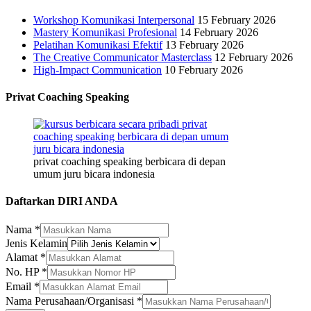
Workshop Komunikasi Interpersonal
15 February 2026
Mastery Komunikasi Profesional
14 February 2026
Pelatihan Komunikasi Efektif
13 February 2026
The Creative Communicator Masterclass
12 February 2026
High-Impact Communication
10 February 2026
Privat Coaching Speaking
privat coaching speaking berbicara di depan
umum juru bicara indonesia
Daftarkan DIRI ANDA
Nama
*
Jenis Kelamin
Alamat
*
No. HP
*
Kelamin
Email
*
Nama
Nama Perusahaan/Organisasi
*
Jenis