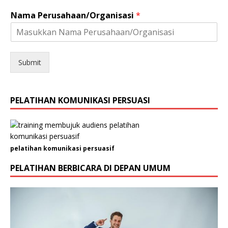
E
Nama Perusahaan/Organisasi
*
m
a
i
l
A
Submit
l
a
m
PELATIHAN KOMUNIKASI PERSUASI
a
t
K
e
l
pelatihan komunikasi persuasif
a
m
PELATIHAN BERBICARA DI DEPAN UMUM
i
n