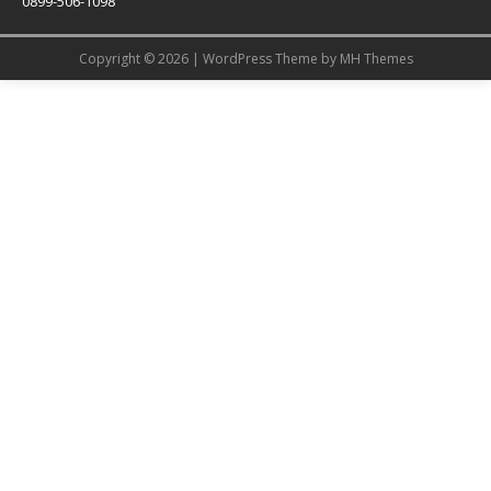
0899-506-1098
Copyright © 2026 | WordPress Theme by
MH Themes