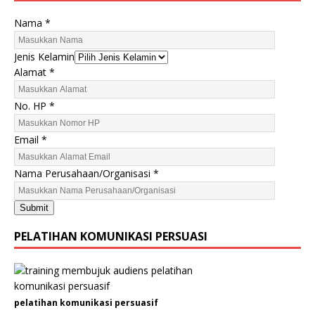
Nama
*
Jenis Kelamin
Alamat
*
No. HP
*
Email
*
H
Nama Perusahaan/Organisasi
*
P
A
Submit
l
a
PELATIHAN KOMUNIKASI PERSUASI
m
a
t
N
pelatihan komunikasi persuasif
a