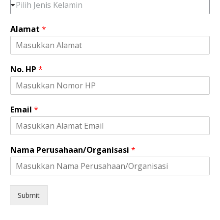
Pilih Jenis Kelamin
Alamat
*
A
No. HP
*
l
a
m
a
Email
*
t
N
a
m
Nama Perusahaan/Organisasi
*
a
*
Submit