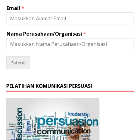
Email
*
*
Nama Perusahaan/Organisasi
*
K
e
l
a
m
Submit
i
n
H
PELATIHAN KOMUNIKASI PERSUASI
P