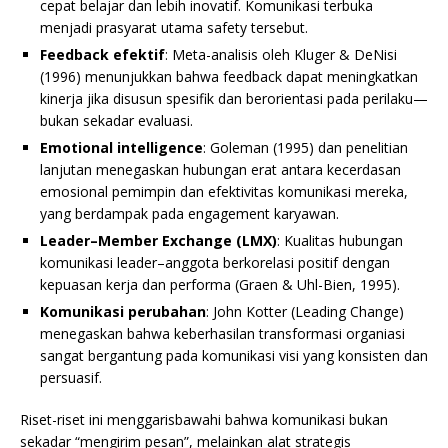
cepat belajar dan lebih inovatif. Komunikasi terbuka
menjadi prasyarat utama safety tersebut.
Feedback efektif
: Meta-analisis oleh Kluger & DeNisi
(1996) menunjukkan bahwa feedback dapat meningkatkan
kinerja jika disusun spesifik dan berorientasi pada perilaku—
bukan sekadar evaluasi.
Emotional intelligence
: Goleman (1995) dan penelitian
lanjutan menegaskan hubungan erat antara kecerdasan
emosional pemimpin dan efektivitas komunikasi mereka,
yang berdampak pada engagement karyawan.
Leader–Member Exchange (LMX)
: Kualitas hubungan
komunikasi leader–anggota berkorelasi positif dengan
kepuasan kerja dan performa (Graen & Uhl-Bien, 1995).
Komunikasi perubahan
: John Kotter (Leading Change)
menegaskan bahwa keberhasilan transformasi organiasi
sangat bergantung pada komunikasi visi yang konsisten dan
persuasif.
Riset-riset ini menggarisbawahi bahwa komunikasi bukan
sekadar “mengirim pesan”, melainkan alat strategis