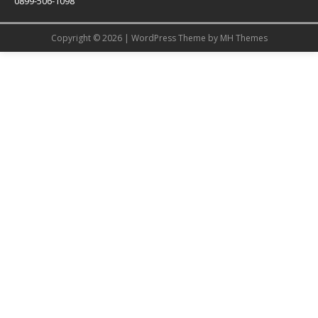
0899-506-1098
Copyright © 2026 | WordPress Theme by
MH Themes