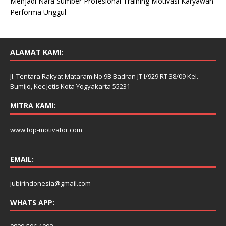
Menjadi Nara Sumber Profesional Training Motivasi Karyawan
n
Performa Unggul
i
s
ALAMAT KAMI:
Jl. Tentara Rakyat Mataram No 9B Badran JT I/929 RT 38/09 Kel.
Bumijo, Kec Jetis Kota Yogyakarta 55231
MITRA KAMI:
www.top-motivator.com
EMAIL:
jubirindonesia@gmail.com
WHATS APP: