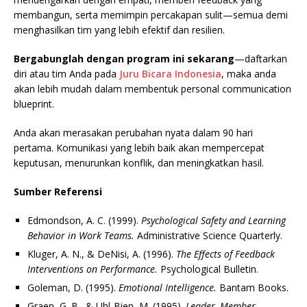
membangun, serta memimpin percakapan sulit—semua demi
menghasilkan tim yang lebih efektif dan resilien.
Bergabunglah dengan program ini sekarang
—daftarkan
diri atau tim Anda pada
Juru Bicara Indonesia
, maka anda
akan lebih mudah dalam membentuk personal communication
blueprint.
Anda akan merasakan perubahan nyata dalam 90 hari
pertama. Komunikasi yang lebih baik akan mempercepat
keputusan, menurunkan konflik, dan meningkatkan hasil.
Sumber Referensi
Edmondson, A. C. (1999).
Psychological Safety and Learning
Behavior in Work Teams.
Administrative Science Quarterly.
Kluger, A. N., & DeNisi, A. (1996).
The Effects of Feedback
Interventions on Performance.
Psychological Bulletin.
Goleman, D. (1995).
Emotional Intelligence.
Bantam Books.
Graen, G. B., & Uhl-Bien, M. (1995).
Leader–Member