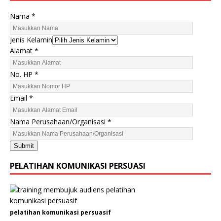
Nama
*
Jenis Kelamin
Alamat
*
No. HP
*
Email
*
K
Nama Perusahaan/Organisasi
*
e
l
Submit
a
m
PELATIHAN KOMUNIKASI PERSUASI
i
n
P
e
pelatihan komunikasi persuasif
r