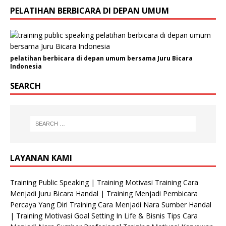
u
PELATIHAN BERBICARA DI DEPAN UMUM
s
a
h
a
pelatihan berbicara di depan umum bersama Juru Bicara
a
Indonesia
n
SEARCH
/
O
r
g
a
n
i
LAYANAN KAMI
s
a
Training Public Speaking | Training Motivasi Training Cara
s
Menjadi Juru Bicara Handal | Training Menjadi Pembicara
i
Percaya Yang Diri Training Cara Menjadi Nara Sumber Handal
J
| Training Motivasi Goal Setting In Life & Bisnis Tips Cara
e