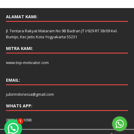
ALAMAT KAMI:
Jl. Tentara Rakyat Mataram No 9B Badran JT I/929 RT 38/09 Kel.
Bumijo, Kec Jetis Kota Yogyakarta 55231
MITRA KAMI:
www.top-motivator.com
EMAIL:
jubirindonesia@gmail.com
WHATS APP:
0899-506-1098
1