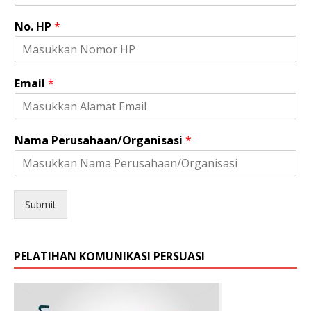
i
s
No. HP
*
N
o
.
Email
*
Nama Perusahaan/Organisasi
*
Submit
PELATIHAN KOMUNIKASI PERSUASI