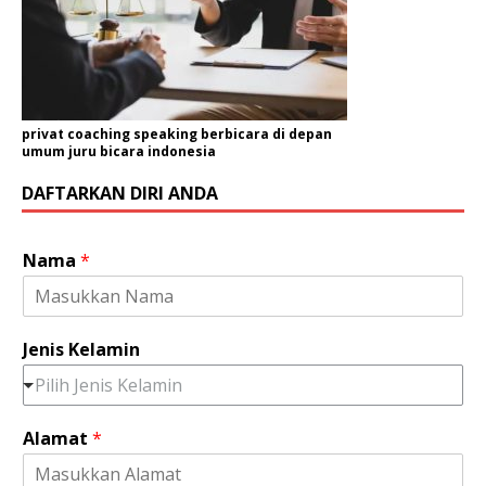
privat coaching speaking berbicara di depan
umum juru bicara indonesia
DAFTARKAN DIRI ANDA
Nama
*
N
Jenis Kelamin
a
m
Pilih Jenis Kelamin
a
J
Alamat
*
e
n