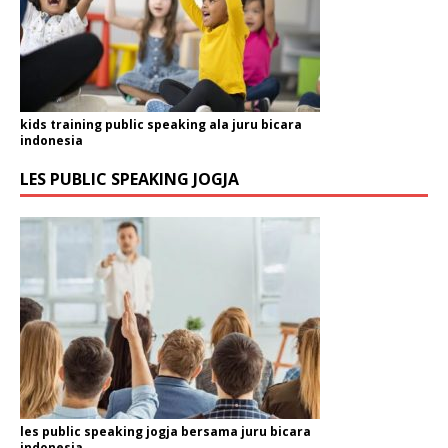
kids training public speaking ala juru bicara
indonesia
LES PUBLIC SPEAKING JOGJA
les public speaking jogja bersama juru bicara
indonesia