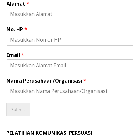
Alamat
*
J
No. HP
*
e
n
i
s
Email
*
N
o
.
N
Nama Perusahaan/Organisasi
*
o
.
Submit
PELATIHAN KOMUNIKASI PERSUASI