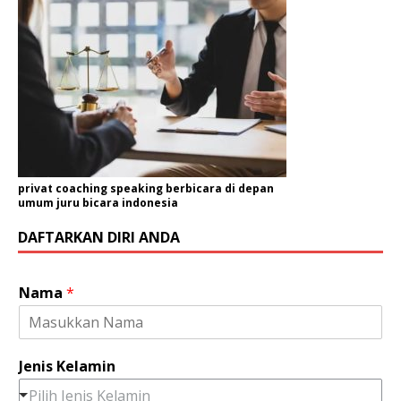
privat coaching speaking berbicara di depan
umum juru bicara indonesia
DAFTARKAN DIRI ANDA
K
Nama
*
e
l
a
m
Jenis Kelamin
i
n
Pilih Jenis Kelamin