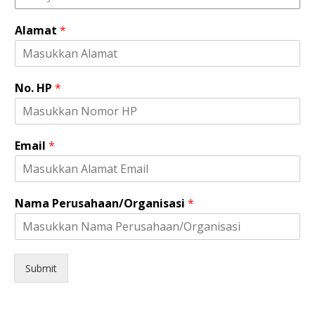
N
a
Alamat
*
m
a
*
No. HP
*
Email
*
Nama Perusahaan/Organisasi
*
Submit