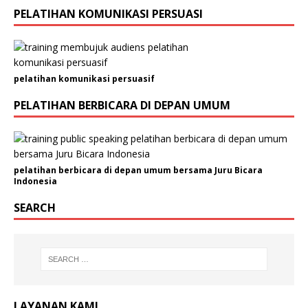
s
PELATIHAN KOMUNIKASI PERSUASI
i
J
e
n
i
pelatihan komunikasi persuasif
s
PELATIHAN BERBICARA DI DEPAN UMUM
pelatihan berbicara di depan umum bersama Juru Bicara
Indonesia
SEARCH
LAYANAN KAMI