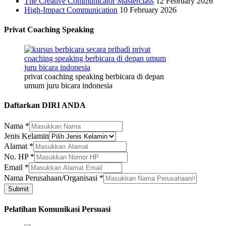
The Creative Communicator Masterclass
12 February 2026
High-Impact Communication
10 February 2026
Privat Coaching Speaking
privat coaching speaking berbicara di depan
umum juru bicara indonesia
Daftarkan DIRI ANDA
Nama
*
Jenis Kelamin
Nama
Alamat
*
Alamat
No. HP
*
Jenis
Email
*
Nama Perusahaan/Organisasi
*
Submit
Pelatihan Komunikasi Persuasi