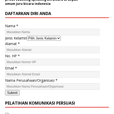
umum juru bicara indonesia
DAFTARKAN DIRI ANDA
Nama
*
A
Jenis Kelamin
l
Alamat
*
a
m
No. HP
*
a
t
Email
*
N
a
Nama Perusahaan/Organisasi
*
m
a
Submit
N
o
PELATIHAN KOMUNIKASI PERSUASI
.