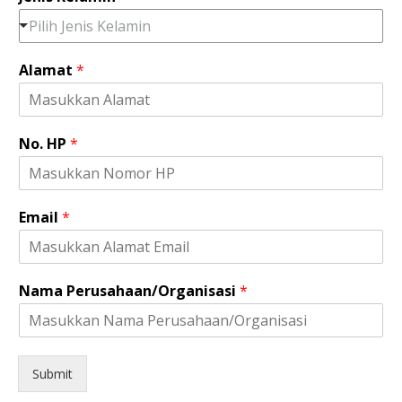
Pilih Jenis Kelamin
*
Alamat
*
A
l
a
m
No. HP
*
a
t
J
e
Email
*
n
i
s
Nama Perusahaan/Organisasi
*
Submit