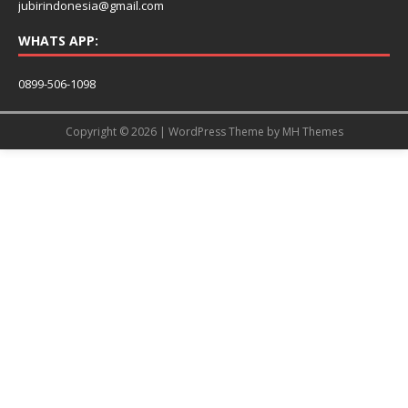
jubirindonesia@gmail.com
WHATS APP:
0899-506-1098
Copyright © 2026 | WordPress Theme by
MH Themes