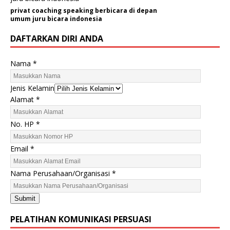
privat coaching speaking berbicara di depan
umum juru bicara indonesia
DAFTARKAN DIRI ANDA
H
Nama
*
P
E
Jenis Kelamin
m
Alamat
*
a
i
No. HP
*
l
A
Email
*
l
a
Nama Perusahaan/Organisasi
*
m
a
t
Submit
PELATIHAN KOMUNIKASI PERSUASI