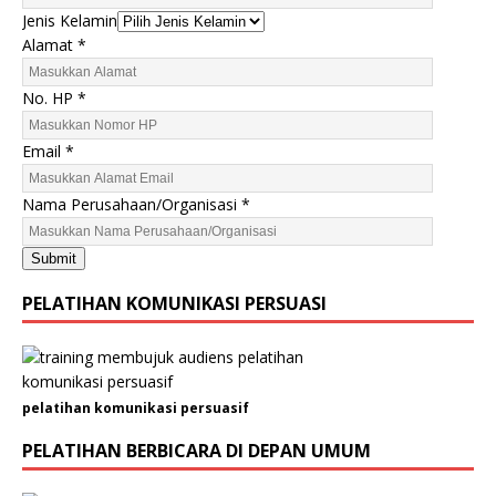
Jenis Kelamin
N
Alamat
*
a
m
No. HP
*
a
E
Email
*
m
a
Nama Perusahaan/Organisasi
*
i
l
Submit
J
e
PELATIHAN KOMUNIKASI PERSUASI
n
i
s
pelatihan komunikasi persuasif
PELATIHAN BERBICARA DI DEPAN UMUM