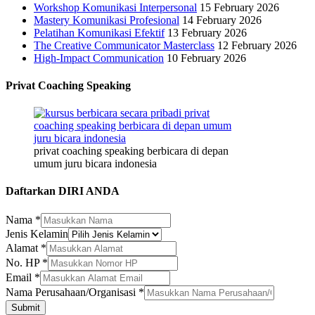
Workshop Komunikasi Interpersonal
15 February 2026
Mastery Komunikasi Profesional
14 February 2026
Pelatihan Komunikasi Efektif
13 February 2026
The Creative Communicator Masterclass
12 February 2026
High-Impact Communication
10 February 2026
Privat Coaching Speaking
privat coaching speaking berbicara di depan
umum juru bicara indonesia
Daftarkan DIRI ANDA
Nama
*
Kelamin
Jenis Kelamin
Email
Alamat
*
Nama
No. HP
*
Email
*
Nama Perusahaan/Organisasi
*
Submit