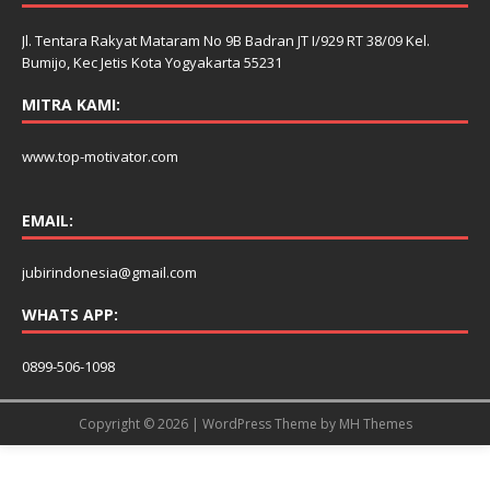
Jl. Tentara Rakyat Mataram No 9B Badran JT I/929 RT 38/09 Kel.
Bumijo, Kec Jetis Kota Yogyakarta 55231
MITRA KAMI:
www.top-motivator.com
EMAIL:
jubirindonesia@gmail.com
WHATS APP:
0899-506-1098
Copyright © 2026 | WordPress Theme by
MH Themes