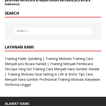
pelatihan berbicara di depan umum bersama Juru Bicara
n
Indonesia
/
SEARCH
O
r
g
a
n
i
s
LAYANAN KAMI
a
s
Training Public Speaking | Training Motivasi Training Cara
i
Menjadi Juru Bicara Handal | Training Menjadi Pembicara
N
Percaya Yang Diri Training Cara Menjadi Nara Sumber Handal
a
| Training Motivasi Goal Setting In Life & Bisnis Tips Cara
m
Menjadi Nara Sumber Profesional Training Motivasi Karyawan
a
Performa Unggul
ALAMAT KAMI: