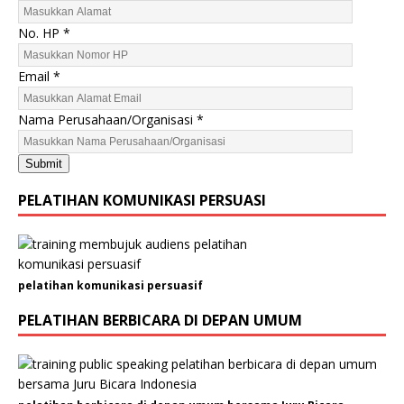
No. HP
*
Email
*
A
Nama Perusahaan/Organisasi
*
l
a
Submit
m
a
PELATIHAN KOMUNIKASI PERSUASI
t
P
e
r
pelatihan komunikasi persuasif
u
s
PELATIHAN BERBICARA DI DEPAN UMUM
a
h
a
a