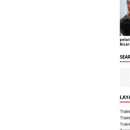
pelat
Bicar
SEA
LAY
Train
Train
Train