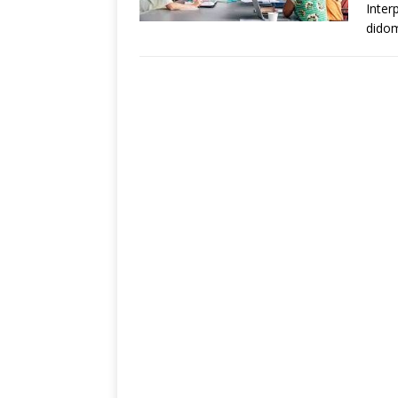
Inter
didom