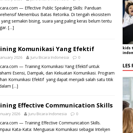
icara.com — Effective Public Speaking Skills: Panduan
ehensif Menembus Batas Retorika. Di tengah ekosistem
s yang semakin bising, suara yang paling keras belum tentu
gar.
[…]
ining Komunikasi Yang Efektif
kids 
indon
January 2026
Juru Bicara Indonesia
0
LES 
icara.com — Training Komunikasi Yang Efektif untuk
hami Esensi, Dampak, dan Kekuatan Komunikasi. Program
ihan Komunikasi Efektif yang dapat menjadi salah satu titik
 dalam
[…]
ining Effective Communication Skills
anuary 2026
Juru Bicara Indonesia
0
icara.com — Training Effective Communication Skills.
paui Kata-Kata: Menguasai Komunikasi sebagai Intelijen