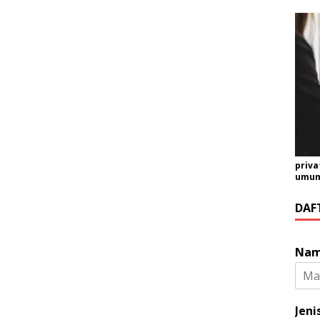
priva
umum 
DAF
Na
Jeni