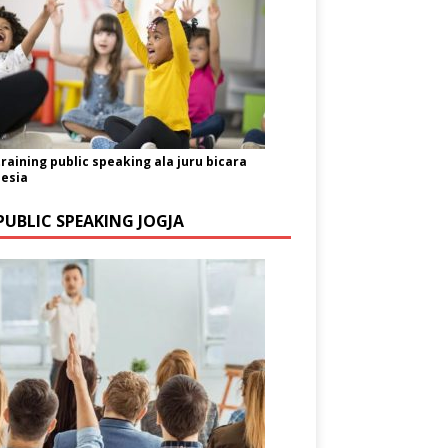
training public speaking ala juru bicara
esia
PUBLIC SPEAKING JOGJA