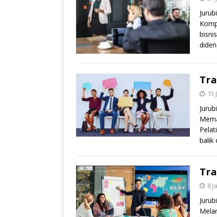
Jurub
Kompr
bisni
diden
Tra
15 
Jurub
Mema
Pelat
balik
Tra
8 J
Jurub
Melam