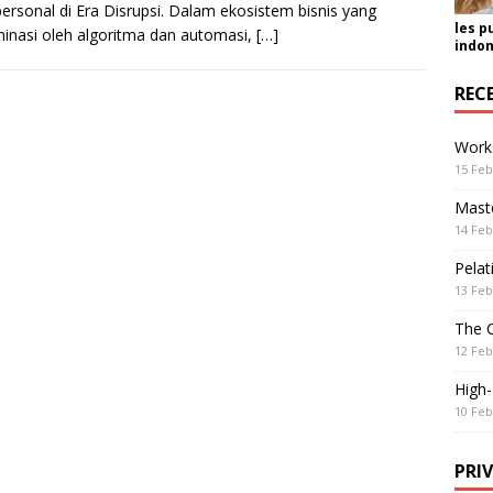
personal di Era Disrupsi. Dalam ekosistem bisnis yang
les p
inasi oleh algoritma dan automasi,
[…]
indon
REC
Work
15 Feb
Maste
14 Feb
Pelat
13 Feb
The 
12 Feb
High
10 Feb
PRI