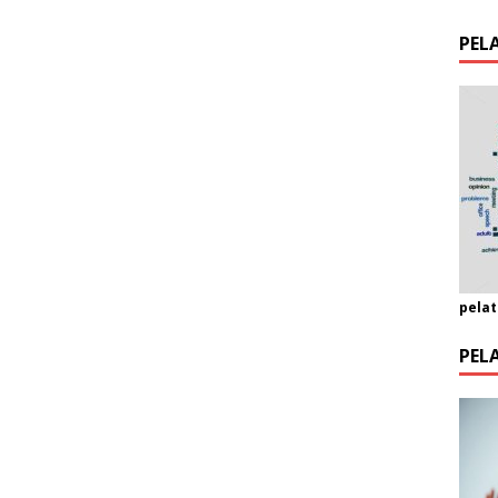
PEL
pelat
PEL