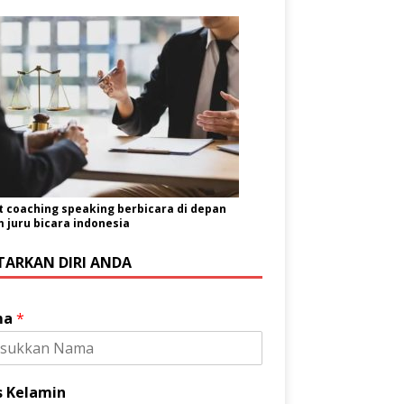
t coaching speaking berbicara di depan
juru bicara indonesia
TARKAN DIRI ANDA
ma
*
s Kelamin