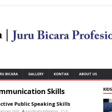
RU BICARA
GALLERY
KONTAK
ABOUT US
ommunication Skills
KID
ective Public Speaking Skills
January 2026
Juru Bicara Indonesia
0