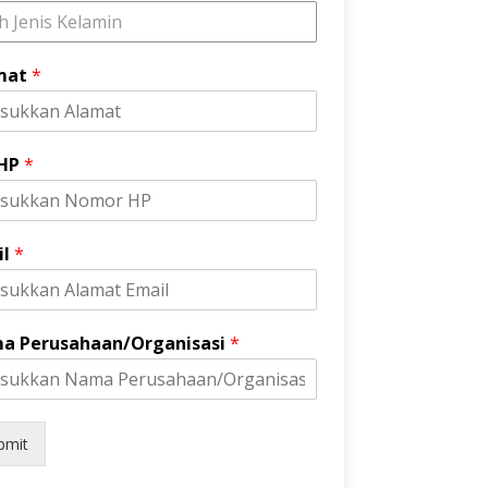
ih Jenis Kelamin
mat
*
 HP
*
il
*
a Perusahaan/Organisasi
*
bmit