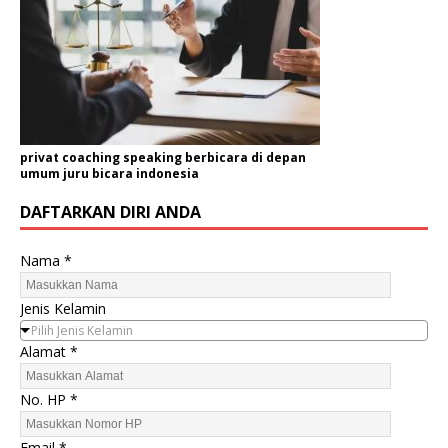
privat coaching speaking berbicara di depan
umum juru bicara indonesia
DAFTARKAN DIRI ANDA
*
Nama
*
*
P
Jenis Kelamin
e
Pilih Jenis Kelamin
r
Alamat
*
u
s
No. HP
*
a
h
Email
*