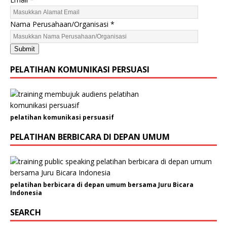
a
a
Nama Perusahaan/Organisasi
*
n
/
O
Submit
r
PELATIHAN KOMUNIKASI PERSUASI
g
a
n
i
s
pelatihan komunikasi persuasif
a
PELATIHAN BERBICARA DI DEPAN UMUM
s
i
pelatihan berbicara di depan umum bersama Juru Bicara
Indonesia
SEARCH