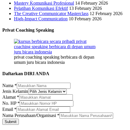
Mastery Komunikasi Profesional
14 February 2026
Pelatihan Komunikasi Efektif
13 February 2026
The Creative Communicator Masterclass
12 February 2026
High-Impact Communication
10 February 2026
Privat Coaching Speaking
privat coaching speaking berbicara di depan
umum juru bicara indonesia
Daftarkan DIRI ANDA
Nama
*
Jenis Kelamin
Alamat
*
No. HP
*
Nama
Email
*
Jenis
Nama Perusahaan/Organisasi
*
Alamat
Submit