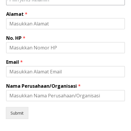
Alamat
*
No. HP
*
H
Email
*
P
N
o
.
Nama Perusahaan/Organisasi
*
N
o
.
Submit