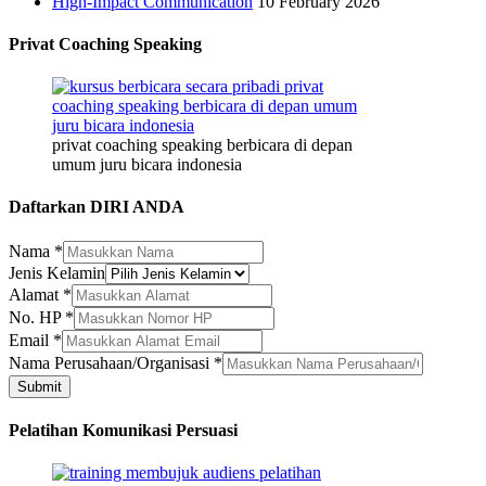
High-Impact Communication
10 February 2026
Privat Coaching Speaking
privat coaching speaking berbicara di depan
umum juru bicara indonesia
Daftarkan DIRI ANDA
Nama
*
Jenis Kelamin
Alamat
*
No. HP
*
Email
*
Nama
Nama Perusahaan/Organisasi
*
No.
Submit
Nama
Pelatihan Komunikasi Persuasi