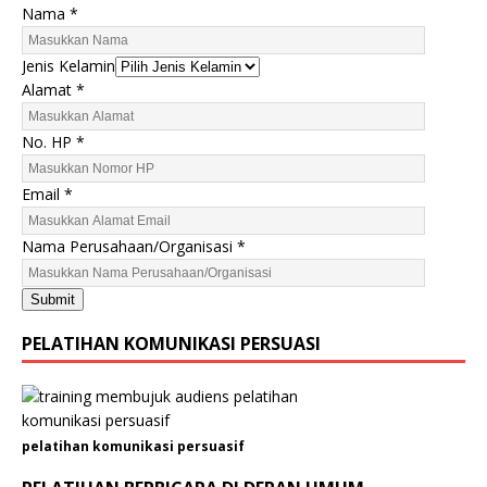
Nama
*
Jenis Kelamin
Alamat
*
A
No. HP
*
l
a
Email
*
m
a
Nama Perusahaan/Organisasi
*
t
K
Submit
e
l
PELATIHAN KOMUNIKASI PERSUASI
a
m
i
n
pelatihan komunikasi persuasif
N
a