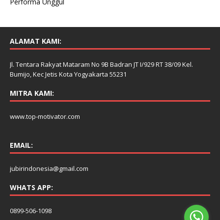
Performa Unggul
ALAMAT KAMI:
Jl. Tentara Rakyat Mataram No 9B Badran JT I/929 RT 38/09 Kel.
Bumijo, Kec Jetis Kota Yogyakarta 55231
MITRA KAMI:
www.top-motivator.com
EMAIL:
jubirindonesia@gmail.com
WHATS APP:
0899-506-1098