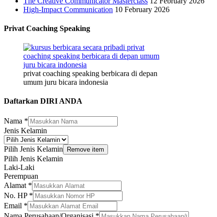
The Creative Communicator Masterclass
12 February 2026
High-Impact Communication
10 February 2026
Privat Coaching Speaking
privat coaching speaking berbicara di depan
umum juru bicara indonesia
Daftarkan DIRI ANDA
Nama
*
Jenis Kelamin
Pilih Jenis Kelamin
Remove item
Pilih Jenis Kelamin
Laki-Laki
Perempuan
Alamat
*
No. HP
*
Kelamin
Email
*
Nama
Nama Perusahaan/Organisasi
*