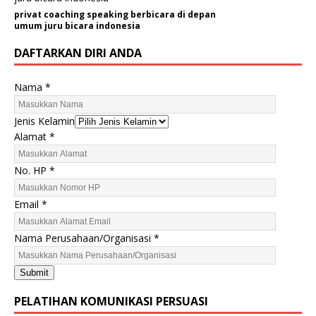
privat coaching speaking berbicara di depan
umum juru bicara indonesia
DAFTARKAN DIRI ANDA
Nama
*
Jenis Kelamin
E
Alamat
*
m
a
No. HP
*
i
l
Email
*
A
l
Nama Perusahaan/Organisasi
*
a
m
Submit
a
t
PELATIHAN KOMUNIKASI PERSUASI
H