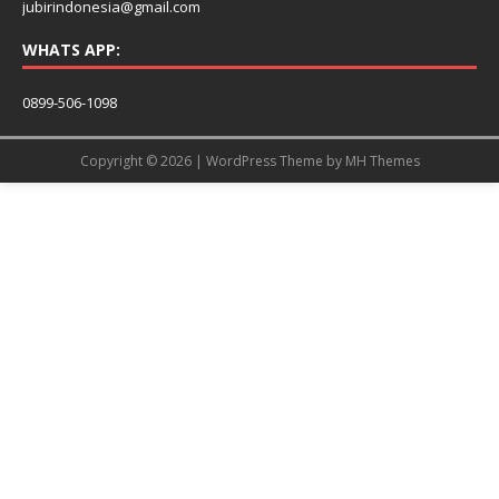
jubirindonesia@gmail.com
WHATS APP:
0899-506-1098
Copyright © 2026 | WordPress Theme by
MH Themes