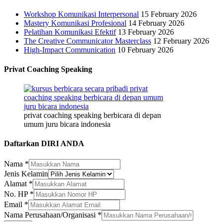
Workshop Komunikasi Interpersonal
15 February 2026
Mastery Komunikasi Profesional
14 February 2026
Pelatihan Komunikasi Efektif
13 February 2026
The Creative Communicator Masterclass
12 February 2026
High-Impact Communication
10 February 2026
Privat Coaching Speaking
privat coaching speaking berbicara di depan
umum juru bicara indonesia
Daftarkan DIRI ANDA
Nama
*
Jenis Kelamin
Alamat
*
Email
No. HP
*
HP
Email
*
Alamat
Nama Perusahaan/Organisasi
*