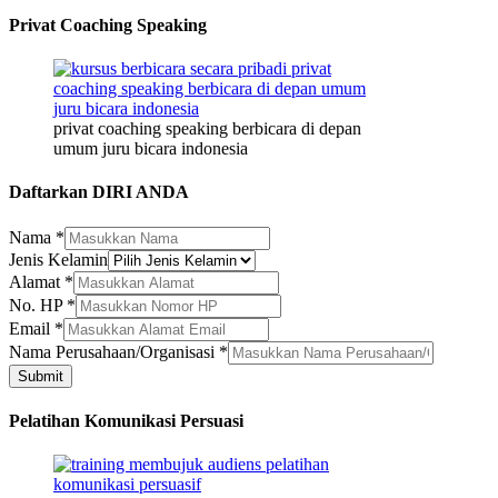
Privat Coaching Speaking
privat coaching speaking berbicara di depan
umum juru bicara indonesia
Daftarkan DIRI ANDA
Nama
*
No.
Jenis Kelamin
Nama
Alamat
*
Alamat
No. HP
*
Email
*
Nama Perusahaan/Organisasi
*
Submit
Pelatihan Komunikasi Persuasi