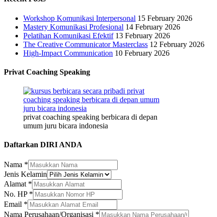
Workshop Komunikasi Interpersonal
15 February 2026
Mastery Komunikasi Profesional
14 February 2026
Pelatihan Komunikasi Efektif
13 February 2026
The Creative Communicator Masterclass
12 February 2026
High-Impact Communication
10 February 2026
Privat Coaching Speaking
privat coaching speaking berbicara di depan
umum juru bicara indonesia
Daftarkan DIRI ANDA
Nama
*
Jenis Kelamin
Alamat
*
Nama
No. HP
*
No.
Email
*
Nama
Nama Perusahaan/Organisasi
*