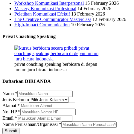
Workshop Komunikasi Interpersonal
15 February 2026
Mastery Komunikasi Profesional
14 February 2026
Pelatihan Komunikasi Efektif
13 February 2026
The Creative Communicator Masterclass
12 February 2026
High-Impact Communication
10 February 2026
Privat Coaching Speaking
privat coaching speaking berbicara di depan
umum juru bicara indonesia
Daftarkan DIRI ANDA
Kelamin
Nama
*
Nama
Jenis Kelamin
Email
Alamat
*
No. HP
*
Email
*
Nama Perusahaan/Organisasi
*
Submit