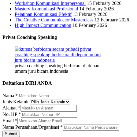
Workshop Komunikasi Interpersonal
15 February 2026
Mastery Komunikasi Profesional
14 February 2026
Pelatihan Komunikasi Efektif
13 February 2026
The Creative Communicator Masterclass
12 February 2026
High-Impact Communication
10 February 2026
Privat Coaching Speaking
privat coaching speaking berbicara di depan
umum juru bicara indonesia
Daftarkan DIRI ANDA
Nama
*
Jenis Kelamin
Alamat
*
No. HP
*
Kelamin
Email
*
Alamat
Nama Perusahaan/Organisasi
*
HP
Submit