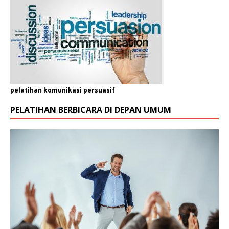
r
g
a
n
i
s
a
s
i
pelatihan komunikasi persuasif
*
*
PELATIHAN BERBICARA DI DEPAN UMUM