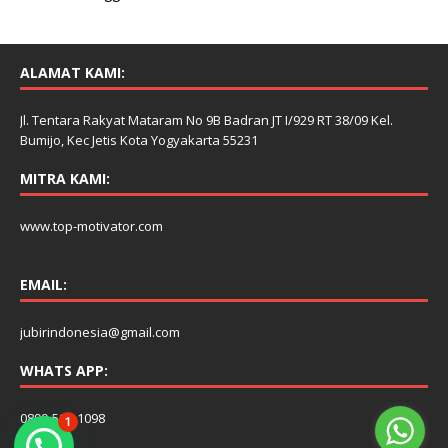
ALAMAT KAMI:
Jl. Tentara Rakyat Mataram No 9B Badran JT I/929 RT 38/09 Kel.
Bumijo, Kec Jetis Kota Yogyakarta 55231
MITRA KAMI:
www.top-motivator.com
EMAIL:
jubirindonesia@gmail.com
WHATS APP:
0899-506-1098
1