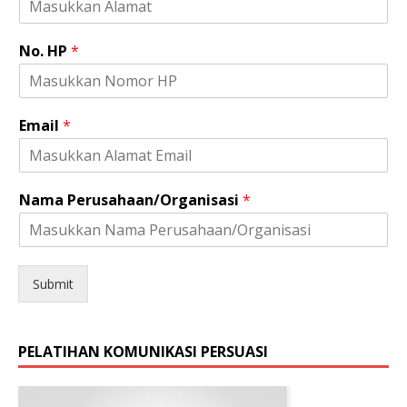
No. HP
*
Email
*
P
Nama Perusahaan/Organisasi
*
e
r
u
s
a
Submit
h
a
a
PELATIHAN KOMUNIKASI PERSUASI
n
/
O