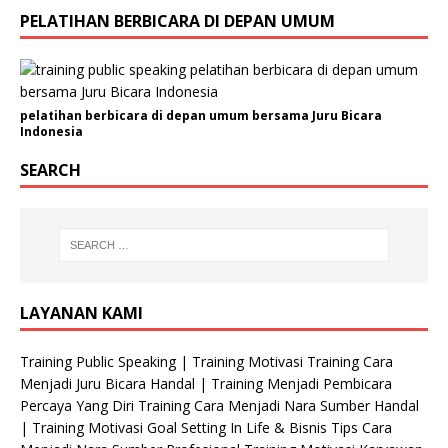
r
PELATIHAN BERBICARA DI DEPAN UMUM
g
a
n
i
pelatihan berbicara di depan umum bersama Juru Bicara
s
Indonesia
a
s
SEARCH
i
E
m
a
i
l
LAYANAN KAMI
N
a
Training Public Speaking | Training Motivasi Training Cara
m
Menjadi Juru Bicara Handal | Training Menjadi Pembicara
a
Percaya Yang Diri Training Cara Menjadi Nara Sumber Handal
| Training Motivasi Goal Setting In Life & Bisnis Tips Cara