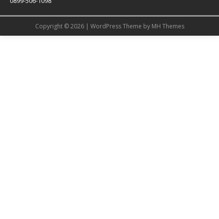
0899-506-1098
Copyright © 2026 | WordPress Theme by
MH Themes