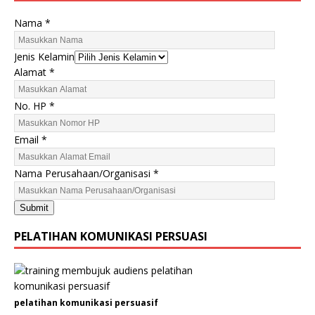
Nama
*
Jenis Kelamin
Alamat
*
No. HP
*
P
Email
*
e
r
Nama Perusahaan/Organisasi
*
u
s
Submit
a
h
PELATIHAN KOMUNIKASI PERSUASI
a
a
n
/
pelatihan komunikasi persuasif
O