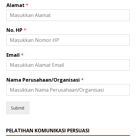
N
Alamat
*
a
m
a
*
No. HP
*
E
m
a
i
Email
*
l
Nama Perusahaan/Organisasi
*
Submit
PELATIHAN KOMUNIKASI PERSUASI