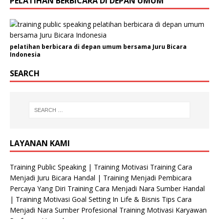
PELATIHAN BERBICARA DI DEPAN UMUM
g
a
n
i
pelatihan berbicara di depan umum bersama Juru Bicara
s
Indonesia
a
s
SEARCH
i
N
o
.
E
m
LAYANAN KAMI
a
i
Training Public Speaking | Training Motivasi Training Cara
l
Menjadi Juru Bicara Handal | Training Menjadi Pembicara
Percaya Yang Diri Training Cara Menjadi Nara Sumber Handal
| Training Motivasi Goal Setting In Life & Bisnis Tips Cara
Menjadi Nara Sumber Profesional Training Motivasi Karyawan