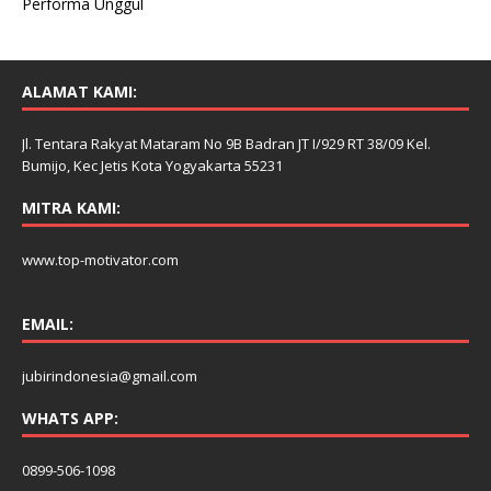
Performa Unggul
ALAMAT KAMI:
Jl. Tentara Rakyat Mataram No 9B Badran JT I/929 RT 38/09 Kel.
Bumijo, Kec Jetis Kota Yogyakarta 55231
MITRA KAMI:
www.top-motivator.com
EMAIL:
jubirindonesia@gmail.com
WHATS APP:
0899-506-1098