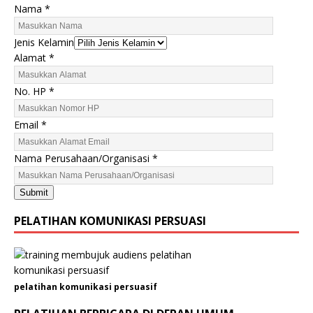
Nama
*
Jenis Kelamin
Alamat
*
No. HP
*
P
Email
*
e
r
Nama Perusahaan/Organisasi
*
u
s
Submit
a
h
PELATIHAN KOMUNIKASI PERSUASI
a
a
n
/
pelatihan komunikasi persuasif
O
r