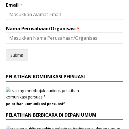
E
Email
*
m
a
i
l
Nama Perusahaan/Organisasi
*
N
a
m
a
K
Submit
e
l
a
PELATIHAN KOMUNIKASI PERSUASI
m
i
n
pelatihan komunikasi persuasif
PELATIHAN BERBICARA DI DEPAN UMUM