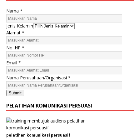
Nama
*
Jenis Kelamin
Alamat
*
H
No. HP
*
P
P
Email
*
e
r
Nama Perusahaan/Organisasi
*
u
s
Submit
a
h
PELATIHAN KOMUNIKASI PERSUASI
a
a
n
/
pelatihan komunikasi persuasif
O