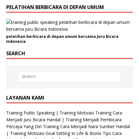
r
PELATIHAN BERBICARA DI DEPAN UMUM
g
a
n
i
pelatihan berbicara di depan umum bersama Juru Bicara
s
Indonesia
a
s
SEARCH
i
K
e
l
a
m
LAYANAN KAMI
i
n
Training Public Speaking | Training Motivasi Training Cara
Menjadi Juru Bicara Handal | Training Menjadi Pembicara
Percaya Yang Diri Training Cara Menjadi Nara Sumber Handal
| Training Motivasi Goal Setting In Life & Bisnis Tips Cara