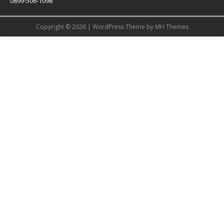
0899-506-1098
Copyright © 2026 | WordPress Theme by
MH Themes