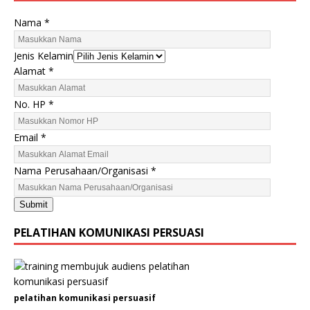
Nama
*
Jenis Kelamin
Alamat
*
No. HP
*
Email
*
N
Nama Perusahaan/Organisasi
*
o
.
Submit
N
a
PELATIHAN KOMUNIKASI PERSUASI
m
a
K
e
pelatihan komunikasi persuasif
l