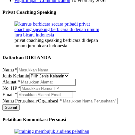
High-Impact Communication
10 February 2026
Privat Coaching Speaking
privat coaching speaking berbicara di depan
umum juru bicara indonesia
Daftarkan DIRI ANDA
Nama
*
Jenis Kelamin
Alamat
*
Alamat
No. HP
*
Nama
Email
*
Perusahaan/Organisasi
Nama Perusahaan/Organisasi
*
Submit
Pelatihan Komunikasi Persuasi