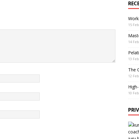
REC
Work
15 Feb
Maste
14 Feb
Pelat
13 Feb
The 
12 Feb
High
10 Feb
PRI