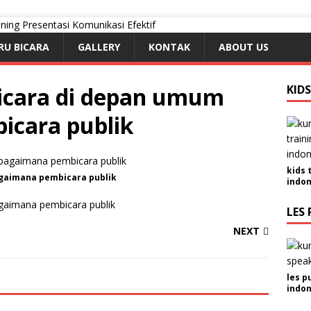
RU BICARA
GALLERY
KONTAK
ABOUT US
bicara di depan umum
KID
icara publik
kids 
agaimana pembicara publik
indon
gaimana pembicara publik
LES 
NEXT
les p
indon