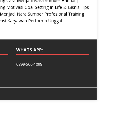
ing Cara Menjadi Nara Sumber Handal |
ing Motivasi Goal Setting In Life & Bisnis Tips
Menjadi Nara Sumber Profesional Training
vasi Karyawan Performa Unggul
WHATS APP:
0899-506-1098