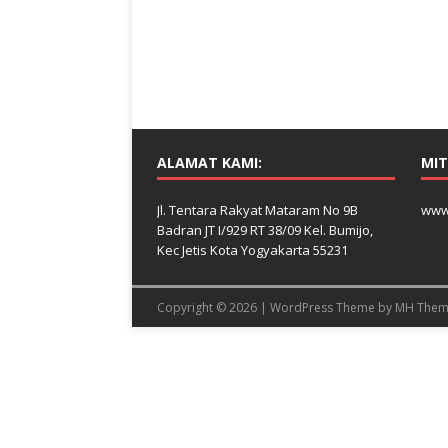
ALAMAT KAMI:
MIT
Jl. Tentara Rakyat Mataram No 9B
www
Badran JT I/929 RT 38/09 Kel. Bumijo,
Kec Jetis Kota Yogyakarta 55231
Copyright © 2026 | WordPress Theme by
MH Them