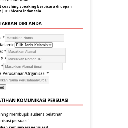
t coaching speaking berbicara di depan
juru bicara indonesia
TARKAN DIRI ANDA
a
*
 Kelamin
at
*
HP
*
l
*
 Perusahaan/Organisasi
*
mit
ATIHAN KOMUNIKASI PERSUASI
ihan komunikasi persuasif