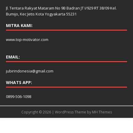
Jl. Tentara Rakyat Mataram No 9B Badran JT I/929 RT 38/09 Kel.
Bumijo, Kec Jetis Kota Yogyakarta 55231
MITRA KAMI:
www.top-motivator.com
EMAIL:
jubirindonesia@gmail.com
WHATS APP:
0899-506-1098
Copyright © 2026 | WordPress Theme by
MH Themes