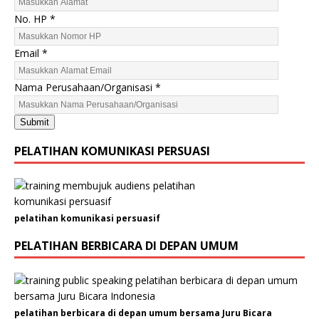
No. HP
*
N
Email
*
a
m
Nama Perusahaan/Organisasi
*
a
K
Submit
e
l
PELATIHAN KOMUNIKASI PERSUASI
a
m
i
n
pelatihan komunikasi persuasif
N
a
PELATIHAN BERBICARA DI DEPAN UMUM
m
a
pelatihan berbicara di depan umum bersama Juru Bicara