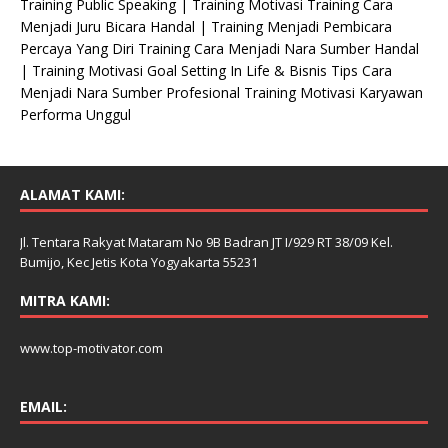
Training Public Speaking | Training Motivasi Training Cara
i
Menjadi Juru Bicara Handal | Training Menjadi Pembicara
s
Percaya Yang Diri Training Cara Menjadi Nara Sumber Handal
| Training Motivasi Goal Setting In Life & Bisnis Tips Cara
Menjadi Nara Sumber Profesional Training Motivasi Karyawan
Performa Unggul
ALAMAT KAMI:
Jl. Tentara Rakyat Mataram No 9B Badran JT I/929 RT 38/09 Kel.
Bumijo, Kec Jetis Kota Yogyakarta 55231
MITRA KAMI:
www.top-motivator.com
EMAIL: