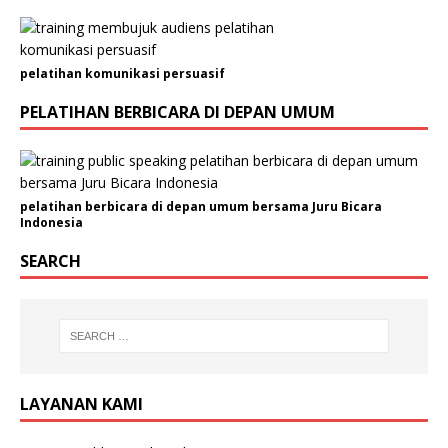
a
n
/
pelatihan komunikasi persuasif
O
r
PELATIHAN BERBICARA DI DEPAN UMUM
g
a
n
i
pelatihan berbicara di depan umum bersama Juru Bicara
s
Indonesia
a
s
SEARCH
i
N
a
m
a
J
LAYANAN KAMI
e
n