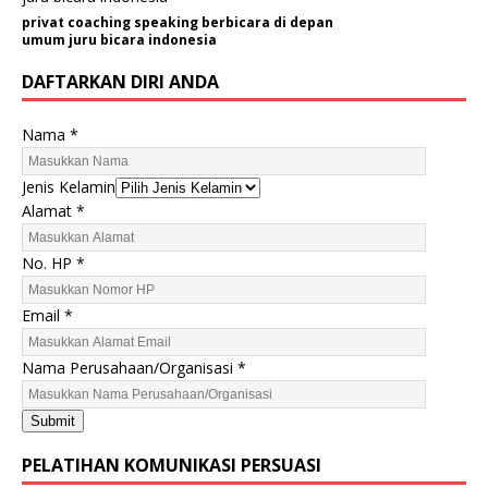
privat coaching speaking berbicara di depan
umum juru bicara indonesia
DAFTARKAN DIRI ANDA
Nama
*
Jenis Kelamin
Alamat
*
No. HP
*
P
Email
*
e
r
Nama Perusahaan/Organisasi
*
u
s
Submit
a
h
PELATIHAN KOMUNIKASI PERSUASI
a