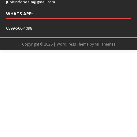
jubirindonesia@gmail.com
WHATS APP:
0899-506-1098
Copyright © 2026 | WordPress Theme by
MH Themes