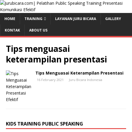
HOME
TRAINING
LAYANAN JURU BICARA
GALLERY
KONTAK
ABOUT US
Tips menguasai
keterampilan presentasi
Tips Menguasai Keterampilan Presentasi
16 February 2021
Juru Bicara Indonesia
KIDS TRAINING PUBLIC SPEAKING