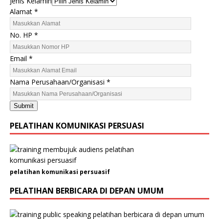
Jenis Kelamin
Alamat
*
No. HP
*
A
Email
*
l
a
Nama Perusahaan/Organisasi
*
m
a
Submit
t
N
PELATIHAN KOMUNIKASI PERSUASI
a
m
a
H
pelatihan komunikasi persuasif
P
PELATIHAN BERBICARA DI DEPAN UMUM