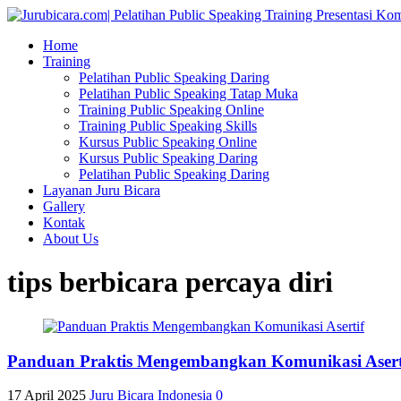
Home
Training
Pelatihan Public Speaking Daring
Pelatihan Public Speaking Tatap Muka
Training Public Speaking Online
Training Public Speaking Skills
Kursus Public Speaking Online
Kursus Public Speaking Daring
Pelatihan Public Speaking Daring
Layanan Juru Bicara
Gallery
Kontak
About Us
tips berbicara percaya diri
Panduan Praktis Mengembangkan Komunikasi Asert
17 April 2025
Juru Bicara Indonesia
0