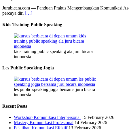
Jurubicara.com — Panduan Praktis Mengembangkan Komunikasi Aserti
percaya diri
[…]
Kids Training Public Speaking
kids training public speaking ala juru bicara
indonesia
Les Public Speaking Jogja
les public speaking jogja bersama juru bicara
indonesia
Recent Posts
Workshop Komunikasi Interpersonal
15 February 2026
Mastery Komunikasi Profesional
14 February 2026
Pelatihan Komunikasi Efektif
13 February 2026