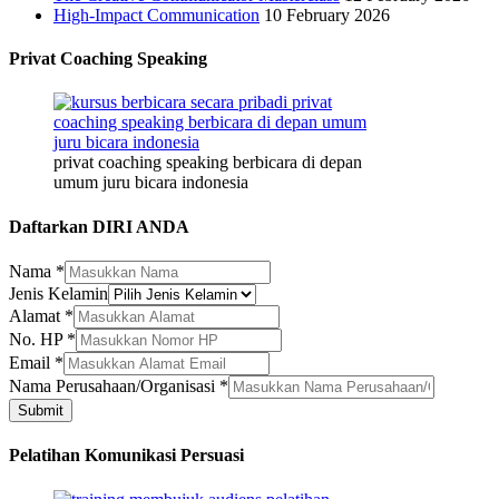
High-Impact Communication
10 February 2026
Privat Coaching Speaking
privat coaching speaking berbicara di depan
umum juru bicara indonesia
Daftarkan DIRI ANDA
Nama
*
Jenis Kelamin
Kelamin
Alamat
*
Nama
No. HP
*
Email
Email
*
Nama Perusahaan/Organisasi
*
Submit
Pelatihan Komunikasi Persuasi