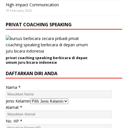
High-Impact Communication
10 February 2026
PRIVAT COACHING SPEAKING
privat coaching speaking berbicara di depan
umum juru bicara indonesia
DAFTARKAN DIRI ANDA
N
Nama
*
o
.
Jenis Kelamin
N
Alamat
*
a
m
No. HP
*
a