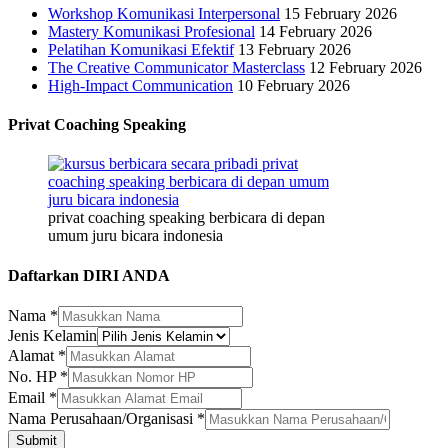
Workshop Komunikasi Interpersonal
15 February 2026
Mastery Komunikasi Profesional
14 February 2026
Pelatihan Komunikasi Efektif
13 February 2026
The Creative Communicator Masterclass
12 February 2026
High-Impact Communication
10 February 2026
Privat Coaching Speaking
privat coaching speaking berbicara di depan
umum juru bicara indonesia
Daftarkan DIRI ANDA
Nama
*
Jenis Kelamin
No.
Alamat
*
Jenis
No. HP
*
Kelamin
Email
*
Nama Perusahaan/Organisasi
*
Submit