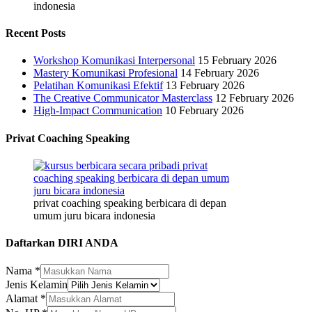
indonesia
Recent Posts
Workshop Komunikasi Interpersonal
15 February 2026
Mastery Komunikasi Profesional
14 February 2026
Pelatihan Komunikasi Efektif
13 February 2026
The Creative Communicator Masterclass
12 February 2026
High-Impact Communication
10 February 2026
Privat Coaching Speaking
privat coaching speaking berbicara di depan
umum juru bicara indonesia
Daftarkan DIRI ANDA
Nama
*
Jenis Kelamin
Jenis
Alamat
*
Alamat